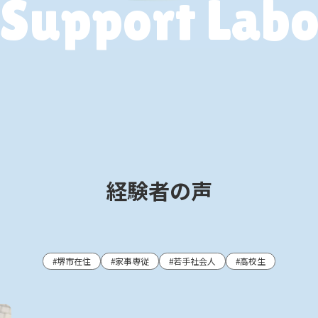
Support Lab
経験者の声
堺市在住
家事専従
若手社会人
高校生